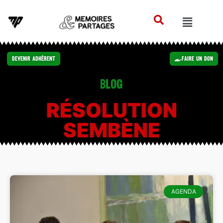
Devenir Adhérent
Faire un Don
Blog
RÉSOLUTION
SEMBÈNE
AGENDA