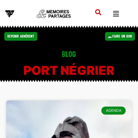
Devenir Adhérent
Faire un Don
Blog
PORT NÉGRIER
AGENDA