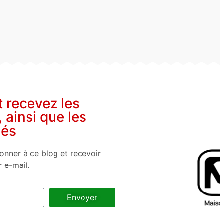
t recevez les
, ainsi que les
nés
onner à ce blog et recevoir
r e-mail.
Envoyer