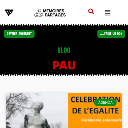
Devenir Adhérent
Faire un Don
Blog
PAU
AGENDA