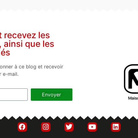
t recevez les
, ainsi que les
nés
onner à ce blog et recevoir
r e-mail.
Envoyer