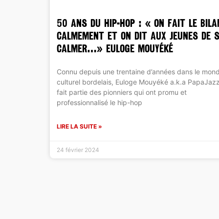
50 ANS DU HIP-HOP : « On fait le bila
calmement et on dit aux jeunes de 
calmer…» Euloge Mouyéké
Connu depuis une trentaine d’années dans le mon
culturel bordelais, Euloge Mouyéké a.k.a PapaJaz
fait partie des pionniers qui ont promu et
professionnalisé le hip-hop
LIRE LA SUITE »
24 février 2024