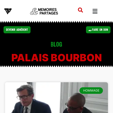
Devenir Adhérent
Faire un Don
Blog
PALAIS BOURBON
HOMMAGE