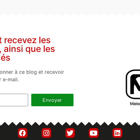
t recevez les
, ainsi que les
nés
onner à ce blog et recevoir
r e-mail.
Envoyer