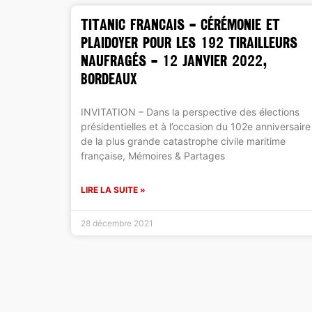
TITANIC FRANCAIS – Cérémonie et
Plaidoyer pour les 192 tirailleurs
naufragés – 12 janvier 2022,
Bordeaux
INVITATION – Dans la perspective des élections
présidentielles et à l’occasion du 102e anniversaire
de la plus grande catastrophe civile maritime
française, Mémoires & Partages
LIRE LA SUITE »
28 décembre 2021