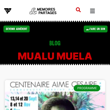
Devenir Adhérent
Faire un Don
Blog
MUALU MUELA
PROGRAMME