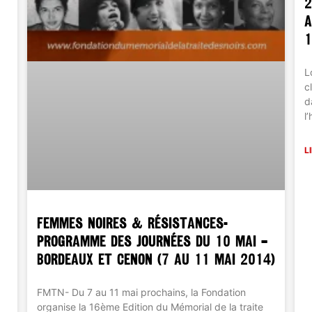
2
A
1
L
c
d
l
L
FEMMES NOIRES & RÉSISTANCES-
Programme des Journées du 10 mai –
Bordeaux et Cenon (7 au 11 mai 2014)
FMTN- Du 7 au 11 mai prochains, la Fondation
organise la 16ème Edition du Mémorial de la traite