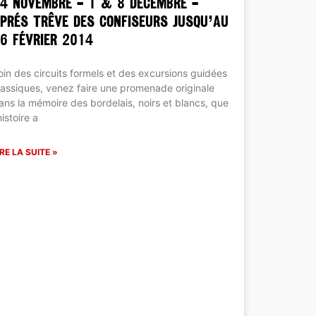
4 novembre – 1 & 8 décembre –
prés trêve des confiseurs jusqu’au
6 février 2014
oin des circuits formels et des excursions guidées
lassiques, venez faire une promenade originale
ans la mémoire des bordelais, noirs et blancs, que
’histoire a
IRE LA SUITE »