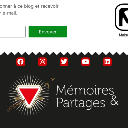
onner à ce blog et recevoir
r e-mail.
Envoyer