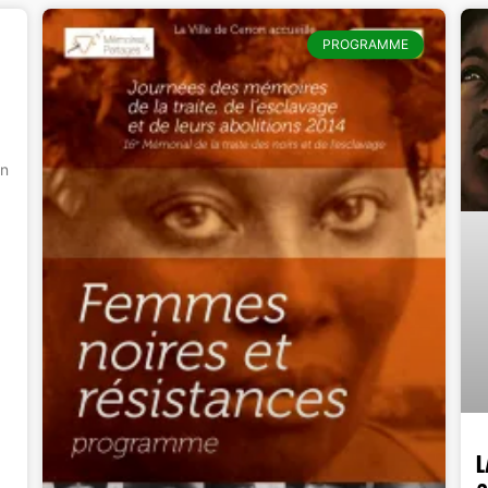
PROGRAMME
un
L