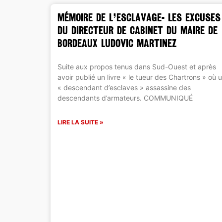
MÉMOIRE DE L’ESCLAVAGE- Les excuses
du directeur de cabinet du Maire de
Bordeaux Ludovic Martinez
Suite aux propos tenus dans Sud-Ouest et après
avoir publié un livre « le tueur des Chartrons » où 
« descendant d’esclaves » assassine des
descendants d’armateurs. COMMUNIQUÉ
LIRE LA SUITE »