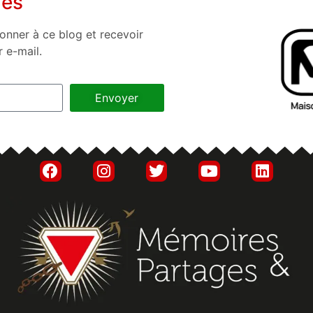
nés
onner à ce blog et recevoir
r e-mail.
Envoyer