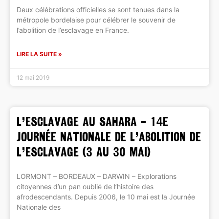
Deux célébrations officielles se sont tenues dans la
métropole bordelaise pour célébrer le souvenir de
l’abolition de l’esclavage en France.
LIRE LA SUITE »
12 mai 2019
L’ESCLAVAGE AU SAHARA – 14e
journée nationale de l’abolition de
l’esclavage (3 au 30 mai)
LORMONT – BORDEAUX – DARWIN – Explorations
citoyennes d’un pan oublié de l’histoire des
afrodescendants. Depuis 2006, le 10 mai est la Journée
Nationale des