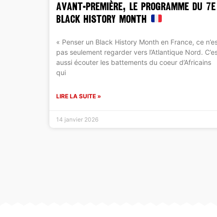
AVANT-PREMIÈRE, LE PROGRAMME DU 7e
BLACK HISTORY MONTH
« Penser un Black History Month en France, ce n’e
pas seulement regarder vers l’Atlantique Nord. C’e
aussi écouter les battements du coeur d’Africains
qui
LIRE LA SUITE »
14 janvier 2026