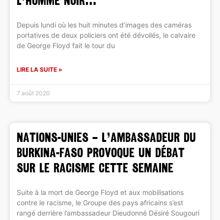
l’Homme Noir…
Depuis lundi où les huit minutes d’images des caméras
portatives de deux policiers ont été dévoilés, le calvaire
de George Floyd fait le tour du
LIRE LA SUITE »
7 août 2020
NATIONS-UNIES – L’ambassadeur du
Burkina-Faso provoque un débat
sur le racisme cette semaine
Suite à la mort de George Floyd et aux mobilisations
contre le racisme, le Groupe des pays africains s’est
rangé derrière l’ambassadeur Dieudonné Désiré Sougouri