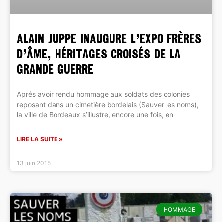
ALAIN JUPPE inaugure l’Expo Frères
d’âme, héritages croisés de la
grande guerre
Aprés avoir rendu hommage aux soldats des colonies
reposant dans un cimetière bordelais (Sauver les noms),
la ville de Bordeaux s’illustre, encore une fois, en
LIRE LA SUITE »
13 juin 2015
HOMMAGE