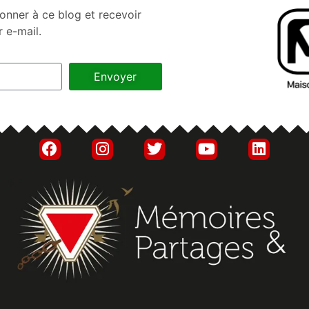
onner à ce blog et recevoir
r e-mail.
Envoyer