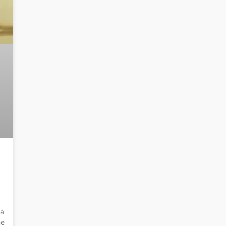
la
ne