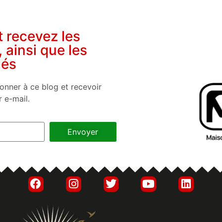
t recevez les
, ainsi que les
nés
onner à ce blog et recevoir
r e-mail.
Envoyer