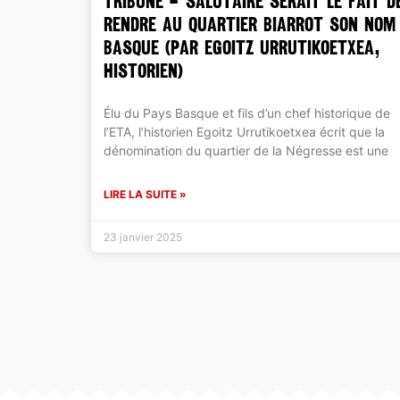
TRIBUNE – SALUTAIRE SERAIT LE FAIT D
RENDRE AU QUARTIER BIARROT SON NOM
BASQUE (par Egoitz Urrutikoetxea,
historien)
Élu du Pays Basque et fils d’un chef historique de
l’ETA, l’historien Egoitz Urrutikoetxea écrit que la
dénomination du quartier de la Négresse est une
LIRE LA SUITE »
23 janvier 2025