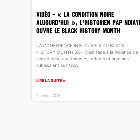
VIDÉO – « La condition noire
aujourd’hui », l’historien Pap Ndiay
ouvre le Black History Month
LA CONFÉRENCE INAUGURALE DU BLACK
HISTORY MONTH BX – C’est face à la violence de 
ségrégation que femmes, enfants et hommes
subissaient aux USA,
LIRE LA SUITE »
6 février 2018