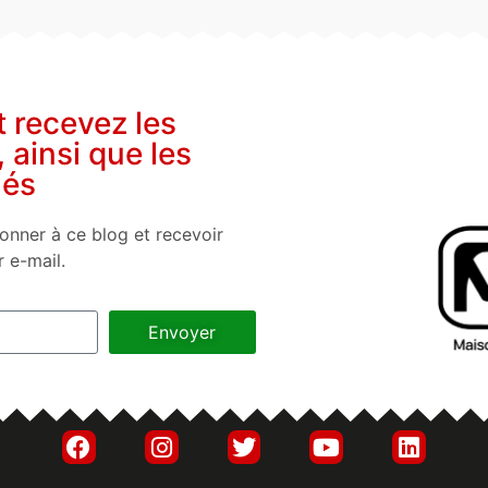
t recevez les
, ainsi que les
nés
onner à ce blog et recevoir
r e-mail.
Envoyer