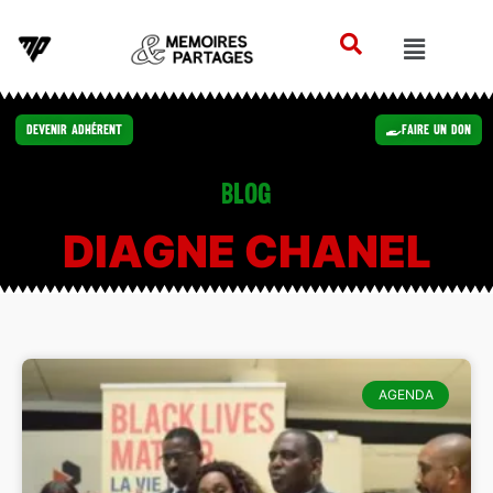
Devenir Adhérent
Faire un Don
Blog
DIAGNE CHANEL
AGENDA