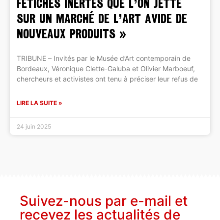
fétiches inertes que l’on jette
sur un marché de l’art avide de
nouveaux produits »
TRIBUNE – Invités par le Musée d’Art contemporain de
Bordeaux, Véronique Clette-Galuba et Olivier Marboeuf,
chercheurs et activistes ont tenu à préciser leur refus de
LIRE LA SUITE »
24 juin 2025
Suivez-nous par e-mail et
recevez les actualités de