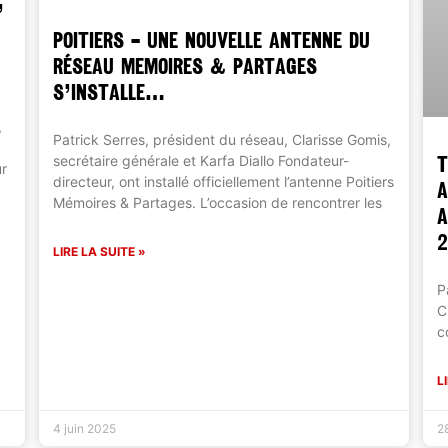
,
POITIERS – UNE NOUVELLE ANTENNE DU
RÉSEAU MEMOIRES & PARTAGES
S’INSTALLE…
,
Patrick Serres, président du réseau, Clarisse Gomis,
T
secrétaire générale et Karfa Diallo Fondateur-
ur
directeur, ont installé officiellement l’antenne Poitiers
A
Mémoires & Partages. L’occasion de rencontrer les
A
LIRE LA SUITE »
P
C
c
L
4 juin 2025
2