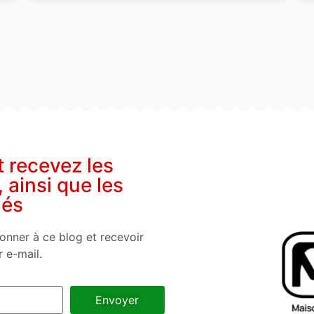
t recevez les
, ainsi que les
nés
onner à ce blog et recevoir
r e-mail.
Envoyer