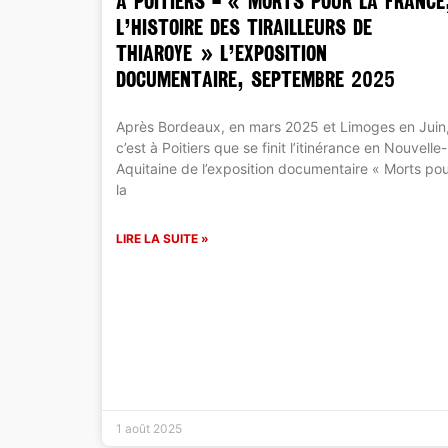
A POITIERS – « MORTS POUR LA FRANCE
L’HISTOIRE DES TIRAILLEURS DE
THIAROYE » L’EXPOSITION
DOCUMENTAIRE, SEPTEMBRE 2025
Après Bordeaux, en mars 2025 et Limoges en Juin
c’est à Poitiers que se finit l’itinérance en Nouvelle-
Aquitaine de l’exposition documentaire « Morts po
la
LIRE LA SUITE »
1 août 2025