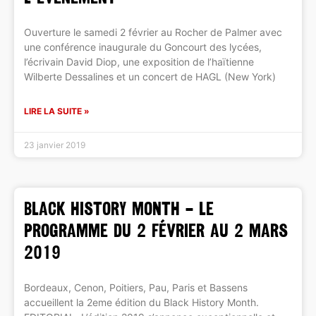
Ouverture le samedi 2 février au Rocher de Palmer avec
une conférence inaugurale du Goncourt des lycées,
l’écrivain David Diop, une exposition de l’haïtienne
Wilberte Dessalines et un concert de HAGL (New York)
LIRE LA SUITE »
23 janvier 2019
BLACK HISTORY MONTH – Le
programme du 2 février au 2 mars
2019
Bordeaux, Cenon, Poitiers, Pau, Paris et Bassens
accueillent la 2eme édition du Black History Month.