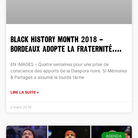
BLACK HISTORY MONTH 2018 –
Bordeaux adopte la Fraternité….
EN IMAGES – Quatre semaines pour une prise de
conscience des apports de la Diaspora noire. Si Mémoires
& Partages a assumé la lourde tâche
LIRE LA SUITE »
2 mars 2018
AGENDA