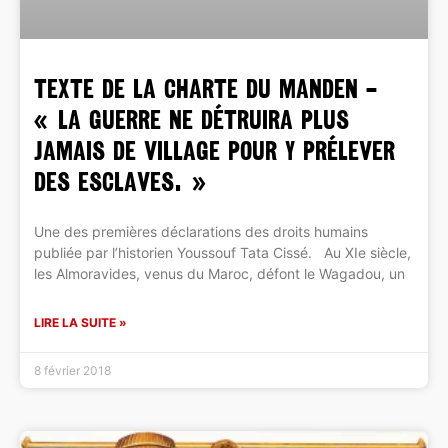
TEXTE DE LA CHARTE DU MANDEN –
« La guerre ne détruira plus
jamais de village pour y prélever
des esclaves. »
Une des premières déclarations des droits humains
publiée par l’historien Youssouf Tata Cissé. Au XIe siècle,
les Almoravides, venus du Maroc, défont le Wagadou, un
LIRE LA SUITE »
8 février 2018