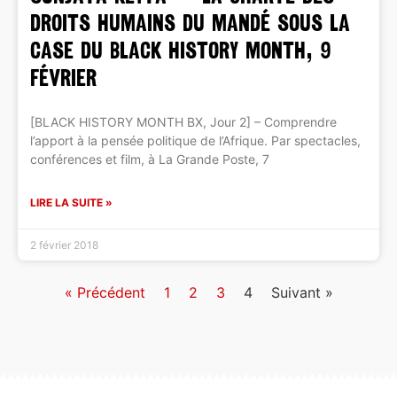
droits humains du Mandé sous la
case du Black History Month, 9
février
[BLACK HISTORY MONTH BX, Jour 2] – Comprendre
l’apport à la pensée politique de l’Afrique. Par spectacles,
conférences et film, à La Grande Poste, 7
LIRE LA SUITE »
2 février 2018
« Précédent
1
2
3
4
Suivant »