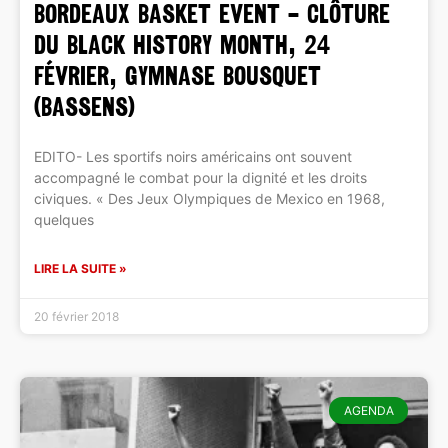
BORDEAUX BASKET EVENT – Clôture
du Black History Month, 24
février, Gymnase Bousquet
(BASSENS)
EDITO- Les sportifs noirs américains ont souvent
accompagné le combat pour la dignité et les droits
civiques. « Des Jeux Olympiques de Mexico en 1968,
quelques
LIRE LA SUITE »
20 février 2018
AGENDA