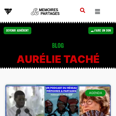
Devenir Adhérent
Faire un Don
Blog
AURÉLIE TACHÉ
AGENDA