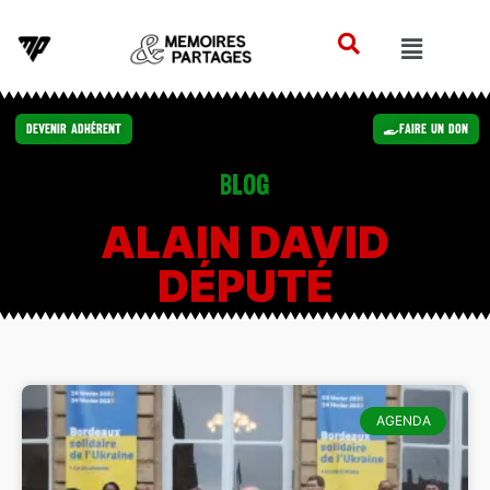
Devenir Adhérent
Faire un Don
Blog
ALAIN DAVID
DÉPUTÉ
AGENDA