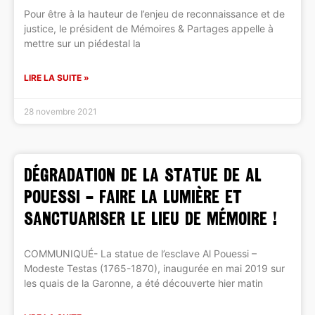
Pour être à la hauteur de l’enjeu de reconnaissance et de
justice, le président de Mémoires & Partages appelle à
mettre sur un piédestal la
LIRE LA SUITE »
28 novembre 2021
DÉGRADATION DE LA STATUE DE AL
POUESSI – Faire la lumière et
sanctuariser le lieu de mémoire !
COMMUNIQUÉ- La statue de l’esclave Al Pouessi –
Modeste Testas (1765-1870), inaugurée en mai 2019 sur
les quais de la Garonne, a été découverte hier matin